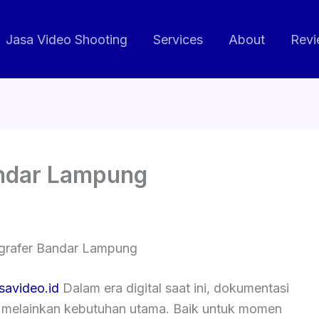
Jasa Video Shooting
Services
About
Revi
andar Lampung
grafer Bandar Lampung
asavideo.id
Dalam era digital saat ini, dokumentasi
, melainkan kebutuhan utama. Baik untuk momen