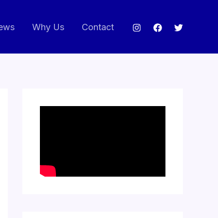
ews
Why Us
Contact