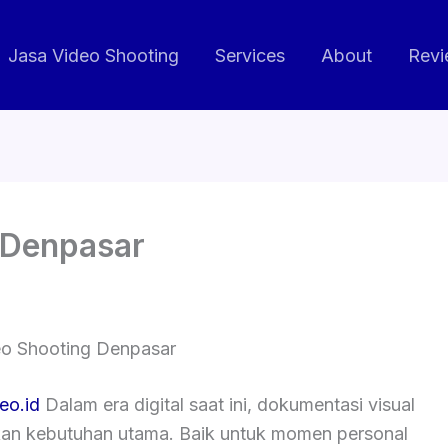
Jasa Video Shooting
Services
About
Revi
 Denpasar
eo Shooting Denpasar
eo.id
Dalam era digital saat ini, dokumentasi visual
kan kebutuhan utama. Baik untuk momen personal