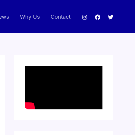
ews
Why Us
Contact