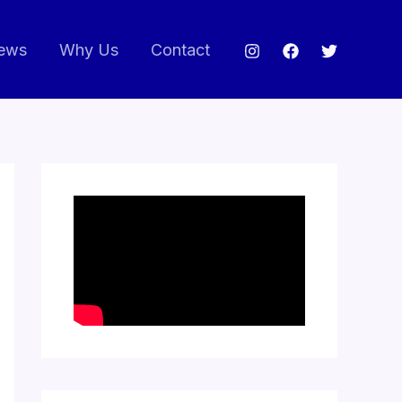
ews
Why Us
Contact