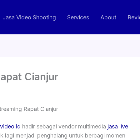
Jasa Video Shooting
Services
About
Revi
apat Cianjur
treaming Rapat Cianjur
video.id
hadir sebagai vendor multimedia
jasa live
dak lagi menjadi penghalang untuk berbagi momen