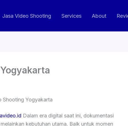
Jasa Video Shooting
Services
About
Revi
 Yogyakarta
o Shooting Yogyakarta
savideo.id
Dalam era digital saat ini, dokumentasi
, melainkan kebutuhan utama. Baik untuk momen