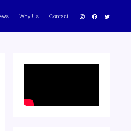
ews
Why Us
Contact