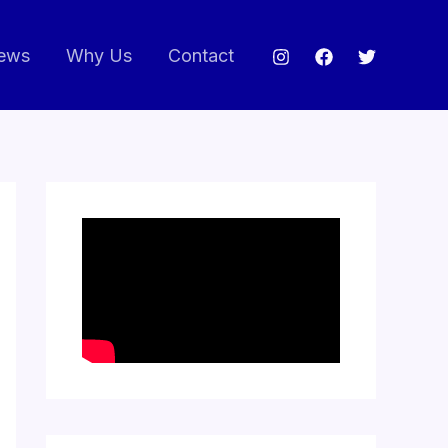
ews
Why Us
Contact