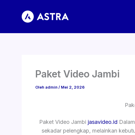
Lewati
ke
konten
Paket Video Jambi
Oleh
admin
/
Mei 2, 2026
Pak
Paket Video Jambi
jasavideo.id
Dalam e
sekadar pelengkap, melainkan kebut