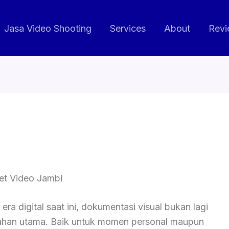
Jasa Video Shooting
Services
About
Revi
et Video Jambi
ra digital saat ini, dokumentasi visual bukan lagi
uhan utama. Baik untuk momen personal maupun