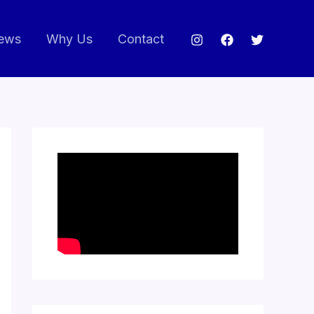
ews
Why Us
Contact