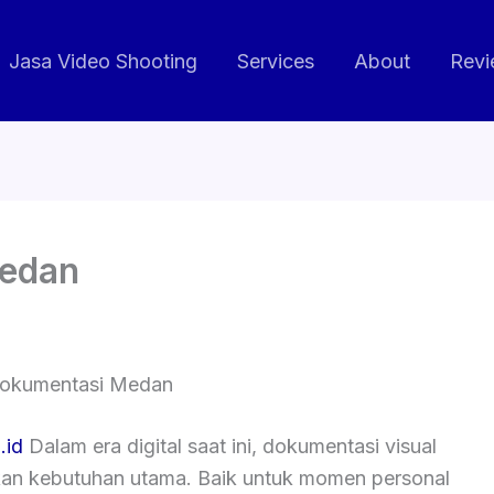
Jasa Video Shooting
Services
About
Revi
Medan
okumentasi Medan
.id
Dalam era digital saat ini, dokumentasi visual
kan kebutuhan utama. Baik untuk momen personal