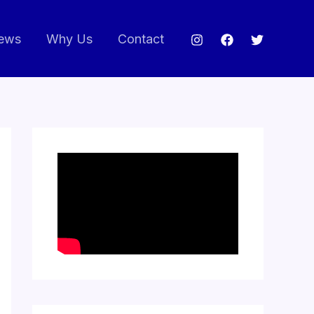
ews
Why Us
Contact