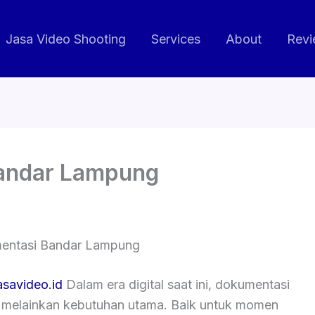
Jasa Video Shooting
Services
About
Revi
andar Lampung
entasi Bandar Lampung
asavideo.id
Dalam era digital saat ini, dokumentasi
, melainkan kebutuhan utama. Baik untuk momen