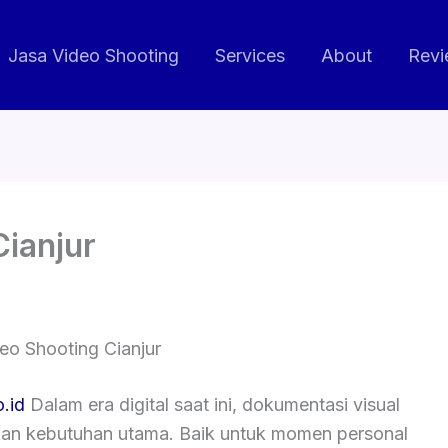
Jasa Video Shooting
Services
About
Revi
Cianjur
eo Shooting Cianjur
o.id
Dalam era digital saat ini, dokumentasi visual
kan kebutuhan utama. Baik untuk momen personal