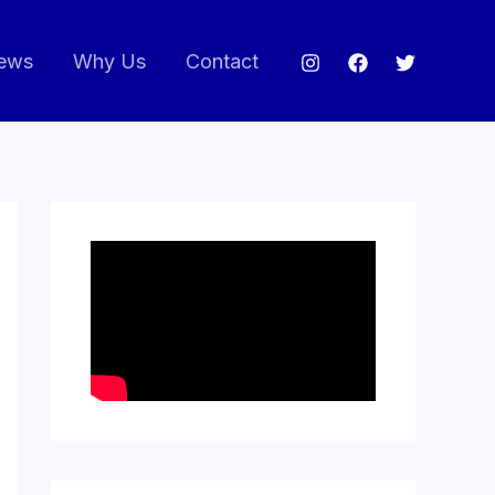
ews
Why Us
Contact