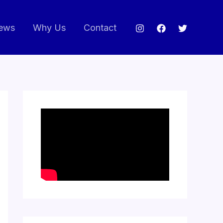
ews
Why Us
Contact