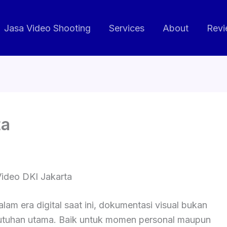
Jasa Video Shooting
Services
About
Revi
ta
ideo DKI Jakarta
lam era digital saat ini, dokumentasi visual bukan
butuhan utama. Baik untuk momen personal maupun