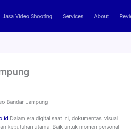
Jasa Video Shooting
Services
About
Revi
ampung
deo Bandar Lampung
o.id
Dalam era digital saat ini, dokumentasi visual
kan kebutuhan utama. Baik untuk momen personal