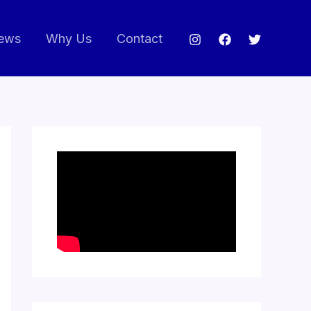
ews
Why Us
Contact