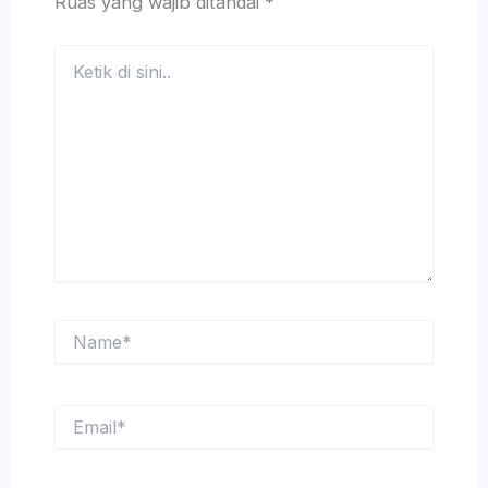
Ruas yang wajib ditandai
*
Ketik
di
sini..
Name*
Email*