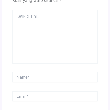
Ruas yang wajib ditandai
*
Ketik
di
sini..
Name*
Email*