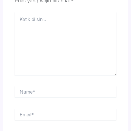
Ruas yang wajib ditandai
*
Ketik
di
sini..
Name*
Email*