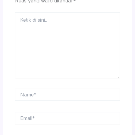
Ruas yang wajib ditandai
*
Ketik
di
sini..
Name*
Email*