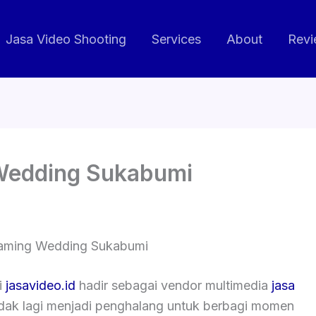
Jasa Video Shooting
Services
About
Revi
 Wedding Sukabumi
eaming Wedding Sukabumi
i
jasavideo.id
hadir sebagai vendor multimedia
jasa
tidak lagi menjadi penghalang untuk berbagi momen