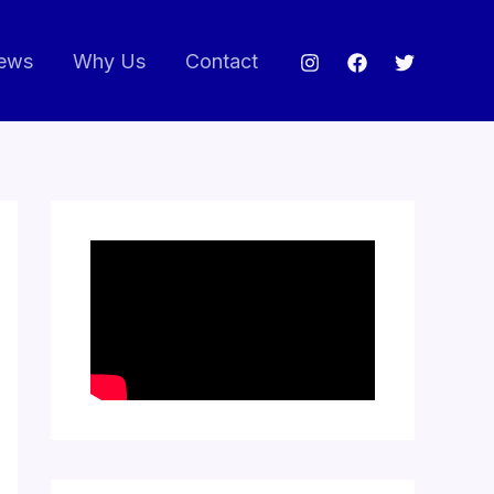
ews
Why Us
Contact