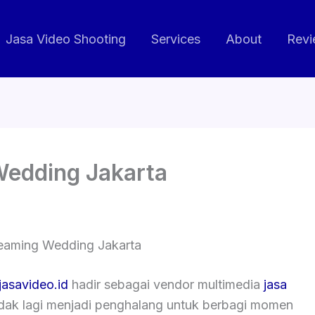
Jasa Video Shooting
Services
About
Revi
Wedding Jakarta
reaming Wedding Jakarta
jasavideo.id
hadir sebagai vendor multimedia
jasa
tidak lagi menjadi penghalang untuk berbagi momen