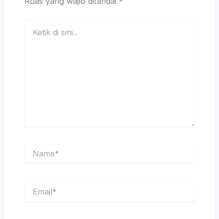
Ruas yang wajib ditandai
*
Ketik
di
sini..
Name*
Email*