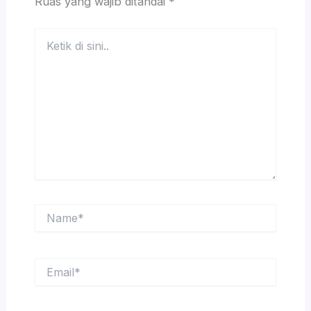
Ruas yang wajib ditandai
*
Ketik
di
sini..
Name*
Email*