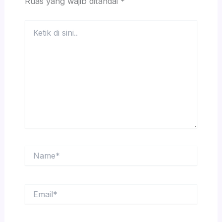
Ruas yang wajib ditandai
*
Ketik
di
sini..
Name*
Email*