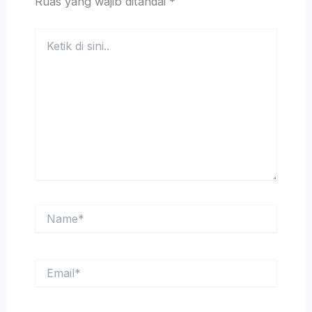
Ruas yang wajib ditandai
*
Ketik
di
sini..
Name*
Email*