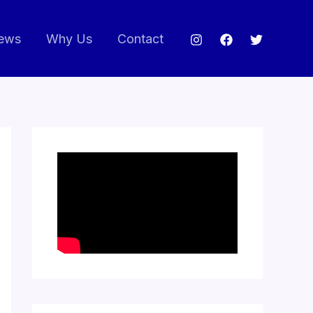
ews
Why Us
Contact