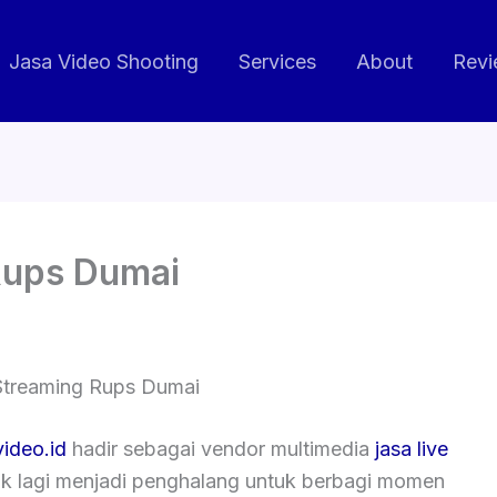
Jasa Video Shooting
Services
About
Revi
Rups Dumai
Streaming Rups Dumai
ideo.id
hadir sebagai vendor multimedia
jasa live
dak lagi menjadi penghalang untuk berbagi momen