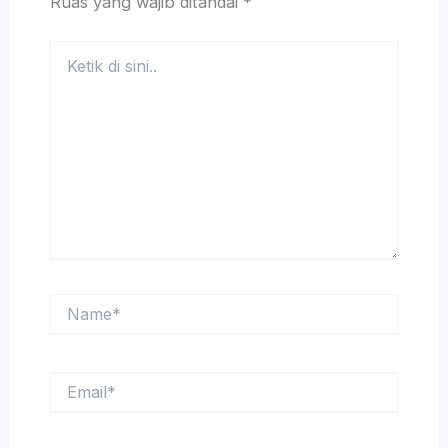
Ruas yang wajib ditandai
*
Ketik
di
sini..
Name*
Email*