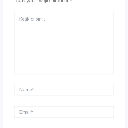
Ruas yang wajib ditandai
*
Ketik
di
sini..
Name*
Email*