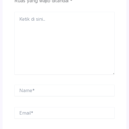
Ruas yang wajib ditandai
*
Ketik
di
sini..
Name*
Email*