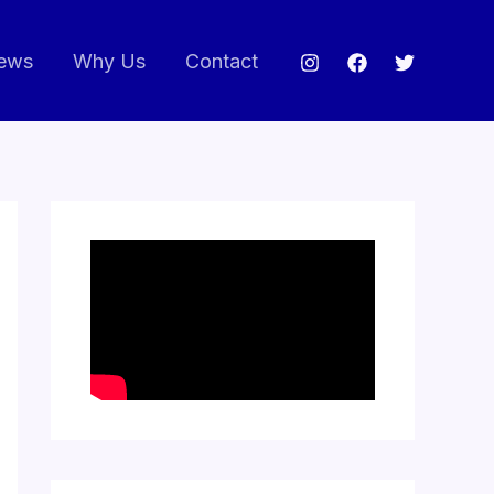
ews
Why Us
Contact