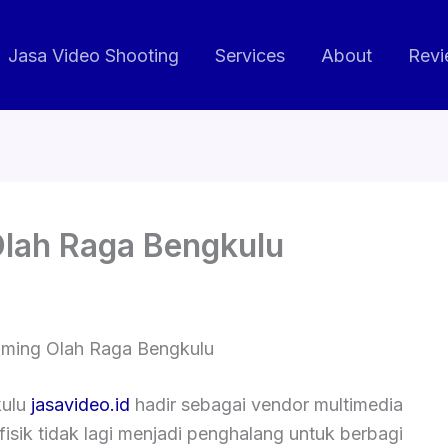
Jasa Video Shooting
Services
About
Revi
Olah Raga Bengkulu
aming Olah Raga Bengkulu
ulu
jasavideo.id
hadir sebagai vendor multimedia
fisik tidak lagi menjadi penghalang untuk berbagi