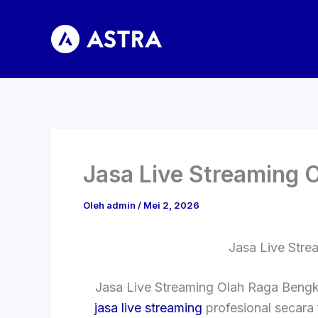
Lewati
ke
konten
Jasa Live Streaming 
Oleh
admin
/
Mei 2, 2026
Jasa Live Stre
Jasa Live Streaming Olah Raga Bengk
jasa live streaming
profesional secara 