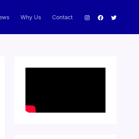
ews
Why Us
Contact