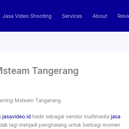
Jasa Video Shooting
Services
About
Revi
 Msteam Tangerang
eaming Msteam Tangerang
g
jasavideo.id
hadir sebagai vendor multimedia
jasa
tidak lagi menjadi penghalang untuk berbagi momen