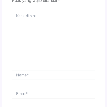
Ruas yang wajib ditandai
*
Ketik
di
sini..
Name*
Email*