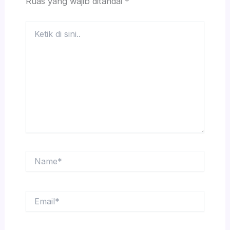
Ruas yang wajib ditandai
*
Ketik
di
sini..
Name*
Email*