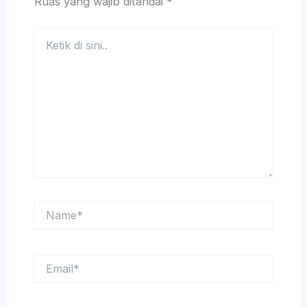
Ruas yang wajib ditandai
*
Ketik
di
sini..
Name*
Email*