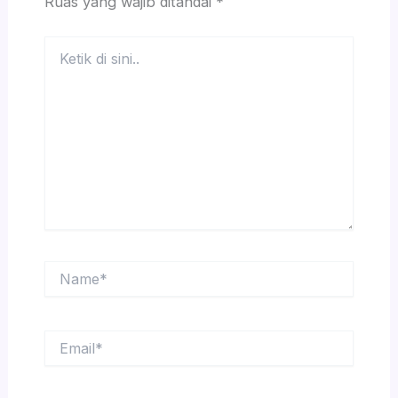
Ruas yang wajib ditandai
*
Ketik
di
sini..
Name*
Email*