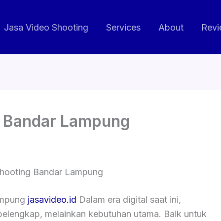
Jasa Video Shooting
Services
About
Revi
g Bandar Lampung
Shooting Bandar Lampung
ampung
jasavideo.id
Dalam era digital saat ini,
 pelengkap, melainkan kebutuhan utama. Baik untuk