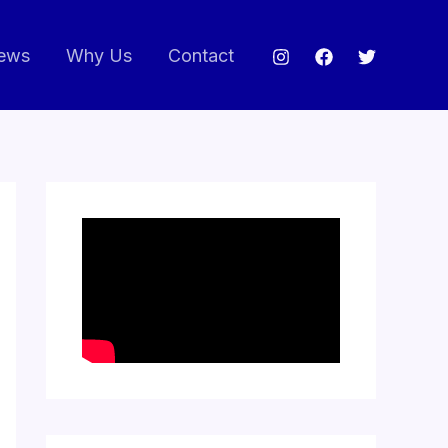
ews
Why Us
Contact