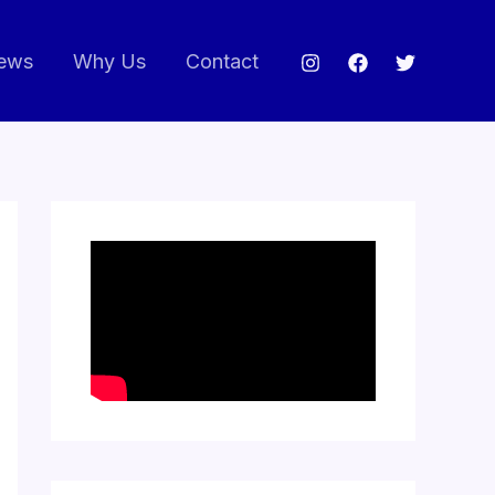
ews
Why Us
Contact