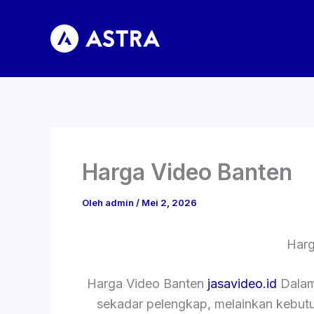
Lewati
ke
konten
Harga Video Banten
Oleh
admin
/
Mei 2, 2026
Harg
Harga Video Banten
jasavideo.id
Dalam 
sekadar pelengkap, melainkan kebut