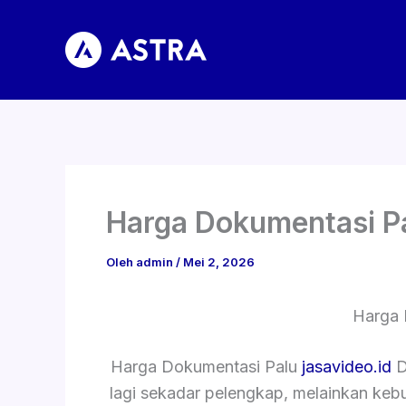
Lewati
ke
konten
Harga Dokumentasi P
Oleh
admin
/
Mei 2, 2026
Harga 
Harga Dokumentasi Palu
jasavideo.id
D
lagi sekadar pelengkap, melainkan ke