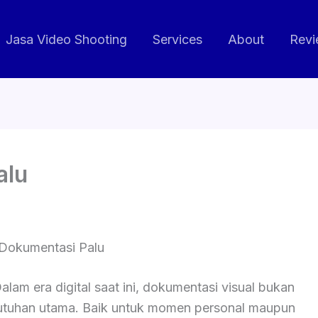
Jasa Video Shooting
Services
About
Revi
alu
Dokumentasi Palu
alam era digital saat ini, dokumentasi visual bukan
butuhan utama. Baik untuk momen personal maupun