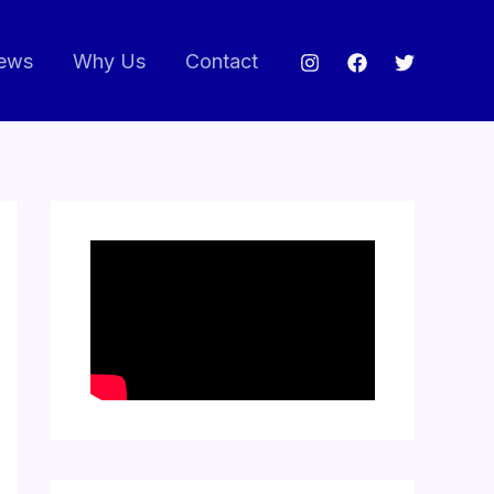
ews
Why Us
Contact