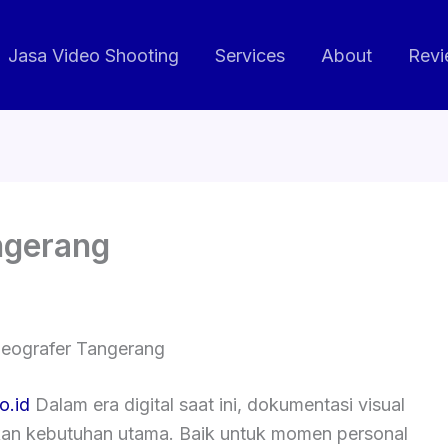
Jasa Video Shooting
Services
About
Revi
ngerang
deografer Tangerang
o.id
Dalam era digital saat ini, dokumentasi visual
kan kebutuhan utama. Baik untuk momen personal