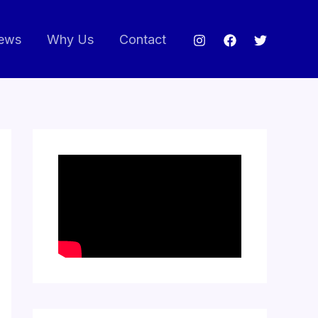
ews
Why Us
Contact