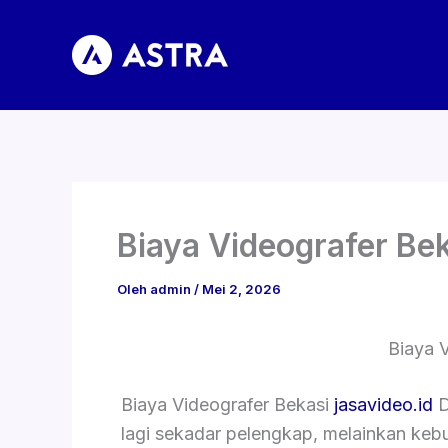
Lewati
ke
konten
Biaya Videografer Be
Oleh
admin
/
Mei 2, 2026
Biaya 
Biaya Videografer Bekasi
jasavideo.id
D
lagi sekadar pelengkap, melainkan ke