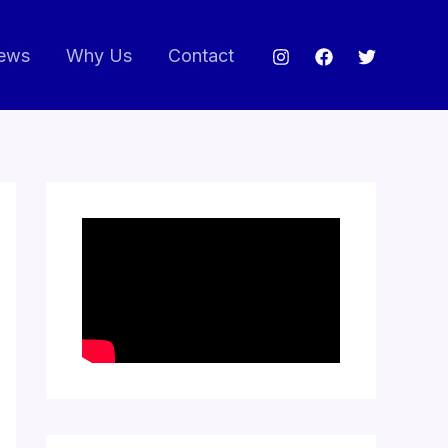
ews
Why Us
Contact