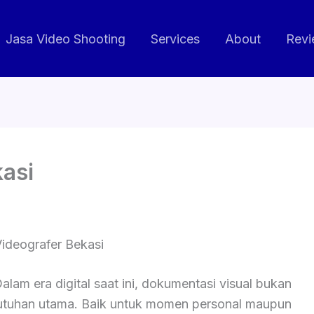
Jasa Video Shooting
Services
About
Revi
kasi
Videografer Bekasi
alam era digital saat ini, dokumentasi visual bukan
butuhan utama. Baik untuk momen personal maupun